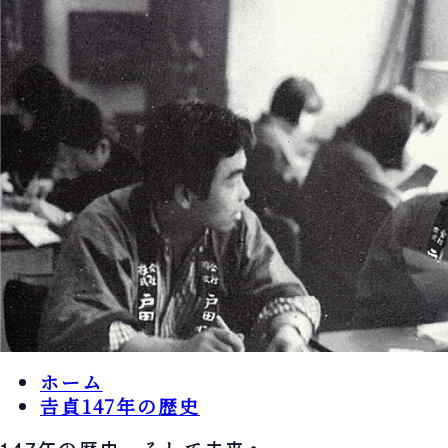
ホーム
𠮷貞147年の歴史