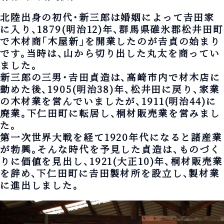
北陸出身の初代・新三郎は婚姻によって𠮷田家
に入り、1879(明治12)年、群馬県碓氷郡松井田町
で木材商「木屋新」を開業したのが𠮷貞の始まり
です。当時は、山から切り出した丸太を商ってい
ました。
新三郎の三男・𠮷田貞造は、高崎市内で材木店に
勤めた後、1905(明治38)年、松井田に戻り、家業
の木材業を営んでいましたが、1911(明治44)に
廃業。下仁田町に転居し、桐材販売業を営みまし
た。
第一次世界大戦を経て1920年代になると諸産業
が勃興。そんな時代を予見した貞造は、ものづく
りに価値を見出し、1921(大正10)年、桐材販売業
を辞め、下仁田町に𠮷田製材所を設立し、製材業
に進出しました。