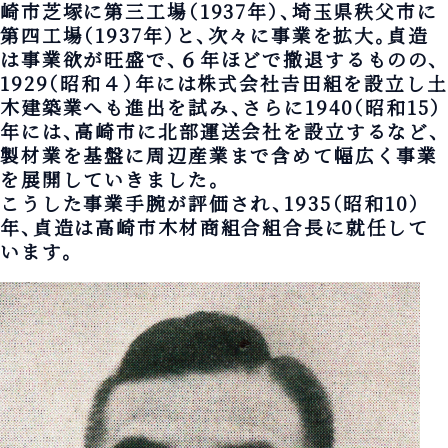
崎市芝塚に第三工場（1937年）、埼玉県秩父市に
第四工場（1937年）と、次々に事業を拡大。貞造
は事業欲が旺盛で、６年ほどで撤退するものの、
1929（昭和４）年には株式会社𠮷田組を設立し土
木建築業へも進出を試み、さらに1940（昭和15）
年には、高崎市に北部運送会社を設立するなど、
製材業を基盤に周辺産業まで含めて幅広く事業
を展開していきました。
こうした事業手腕が評価され、1935（昭和10）
年、貞造は高崎市木材商組合組合長に就任して
います。