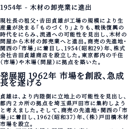
1954年 - 木材の卸売業に進出
現社長の祖父・𠮷田貞雄が工場の規模により生
産量が決まる「ものづくり」よりも、戦後復興の
時代をにらみ、流通への可能性を見出し、木材の
問屋から木材の卸売業へと進出。商売の先進地・
関西の「市場」に着目し、1954（昭和29）年、株式
会社𠮷田貞雄商店を設立した。東京都内の千住
（市場）や木場（問屋）に拠点を築いた。
発展期 1962年
市場を創設、急成
長を遂げる
貞雄は、より内陸側に立地上の可能性を見出し、
都内２カ所の拠点を埼玉県戸田市に集約しよう
と考えました。そして、商売の先進地・関西の「市
場」に着目し、1962（昭和37）年、（株）戸田橋木材
市場を設立。