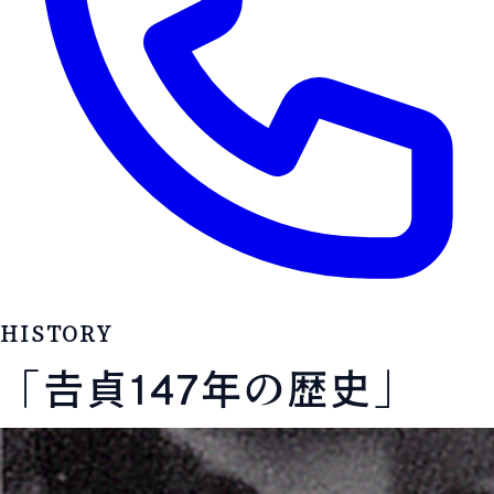
拠点案内
プレカット事業
HISTORY
「𠮷貞147年の歴史」