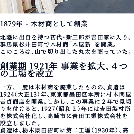
1879年 - 木材商として創業
北陸に出自を持つ初代・新三郎が𠮷田家に入り、
群馬県松井田町で木材商「木屋新」を開業。
このころは、山で切り出した丸太を商っていた。
創業期 1921年
事業を拡大、４つ
の工場を設立
一方、一度は木材商を廃業したものの、貞造は
1924（大正13）年、東京都墨田区本所に材木問屋
𠮷貞商店を開業。しかし、この事業に２年で見切
りを付けると、1927（昭和２）年には𠮷田製材所
を株式会社化し、高崎市に𠮷田工業株式会社を
設立しました。
貞造は、栃木県田沼町に第二工場（1930年）、高