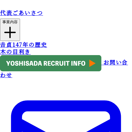
代表ごあいさつ
事業内容
事業内容トップ
𠮷貞147年の歴史
木の目利き
お問い合
わせ