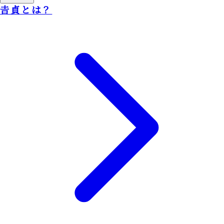
𠮷貞とは？