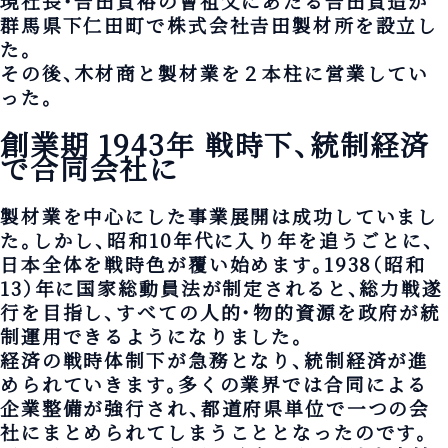
現社長・𠮷田貞裕の曾祖父にあたる𠮷田貞造が
群馬県下仁田町で株式会社𠮷田製材所を設立し
た。
その後、木材商と製材業を２本柱に営業してい
った。
創業期 1943年
戦時下、統制経済
で合同会社に
製材業を中心にした事業展開は成功していまし
た。しかし、昭和10年代に入り年を追うごとに、
日本全体を戦時色が覆い始めます。1938（昭和
13）年に国家総動員法が制定されると、総力戦遂
行を目指し、すべての人的・物的資源を政府が統
制運用できるようになりました。
経済の戦時体制下が急務となり、統制経済が進
められていきます。多くの業界では合同による
企業整備が強行され、都道府県単位で一つの会
社にまとめられてしまうこととなったのです。