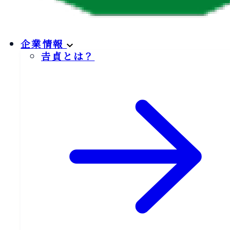
企業情報
𠮷貞とは？