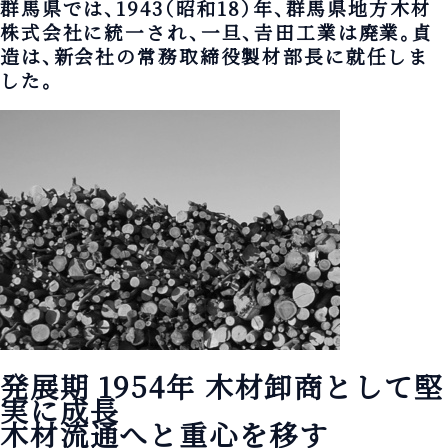
群馬県では、1943（昭和18）年、群馬県地方木材
株式会社に統一され、一旦、𠮷田工業は廃業。貞
造は、新会社の常務取締役製材部長に就任しま
した。
発展期 1954年
木材卸商として堅
実に成長
木材流通へと重心を移す