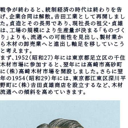
戦争が終わると、統制経済の時代は終わりを告
げ、企業合同は解散。𠮷田工業として再開しまし
た。貞造とその長男であり、現社長の祖父・貞雄
は、工場の規模により生産量が決まる「ものづく
り」よりも、流通への可能性を見出し、製材業か
ら木材の卸売業へと進出し軸足を移していこう
と考えます。
まず、1952（昭和27）年には東京都足立区の千住
木材市場に参加すると、翌年には高崎市高砂町
に（株）高崎木材市場を開設しました。さらに翌
年の1954（昭和29）年には、東京都江東区深川平
野町に（株）𠮷田貞雄商店を設立するなど、木材
流通への傾斜を高めていきます。